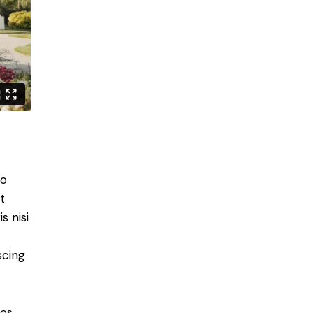
do
t
s nisi
scing
ies