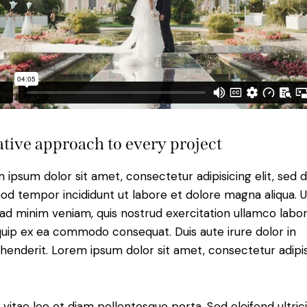
tive approach to every project
 ipsum dolor sit amet, consectetur adipisicing elit, sed 
od tempor incididunt ut labore et dolore magna aliqua. U
ad minim veniam, quis nostrud exercitation ullamco labori
iquip ex ea commodo consequat. Duis aute irure dolor in
henderit. Lorem ipsum dolor sit amet, consectetur adipi
 vitae leo et diam pellentesque porta. Sed eleifend ultric