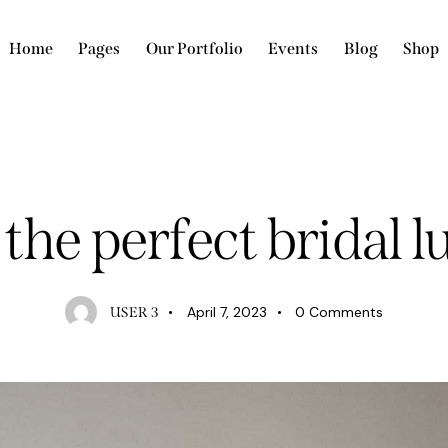
Home
Pages
Our Portfolio
Events
Blog
Shop
STANDARD
 the perfect bridal
April 7, 2023
0
Comments
USER 3