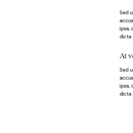
Sed u
accus
ipsa,
dicta
At v
Sed u
accus
ipsa,
dicta 