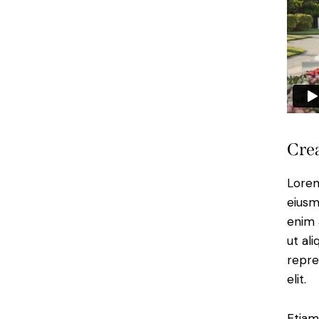
Crea
Lorem
eiusm
enim 
ut al
repre
elit.
Etiam