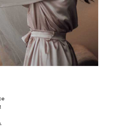
ce
t
,