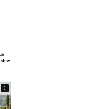
ue
 vitae