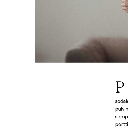
P
sodal
pulvi
sempe
portt