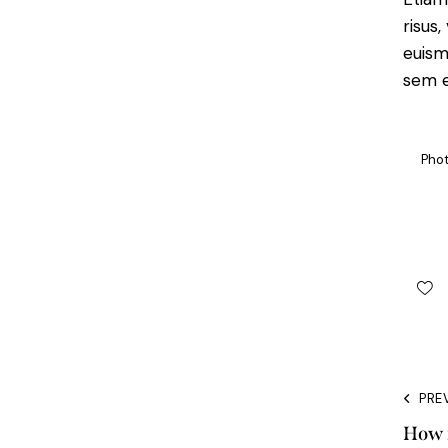
risus
euism
sem e
Pho
PRE
How 