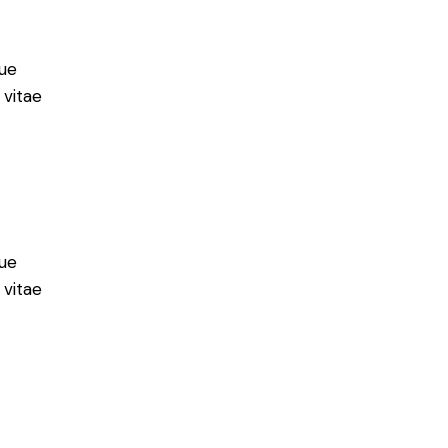
ue
 vitae
ue
 vitae